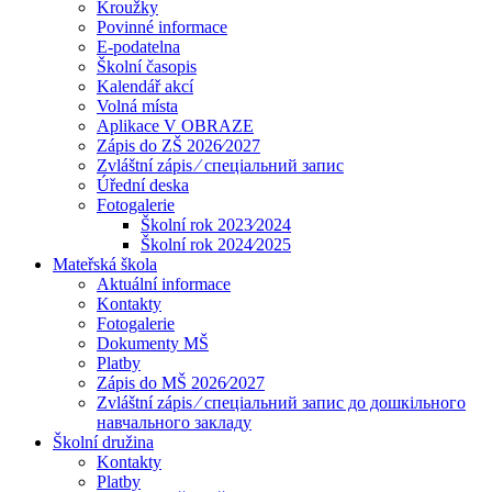
Kroužky
Povinné informace
E-podatelna
Školní časopis
Kalendář akcí
Volná místa
Aplikace V OBRAZE
Zápis do ZŠ 2026⁄2027
Zvláštní zápis ⁄ спеціальний запис
Úřední deska
Fotogalerie
Školní rok 2023⁄2024
Školní rok 2024⁄2025
Mateřská škola
Aktuální informace
Kontakty
Fotogalerie
Dokumenty MŠ
Platby
Zápis do MŠ 2026⁄2027
Zvláštní zápis ⁄ спеціальний запис до дошкільного
навчального закладу
Školní družina
Kontakty
Platby