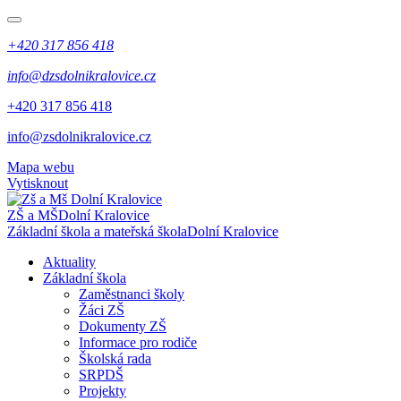
+420 317 856 418
info@dzsdolnikralovice.cz
+420 317 856 418
info@zsdolnikralovice.cz
Mapa webu
Vytisknout
ZŠ a MŠ
Dolní Kralovice
Základní škola a mateřská škola
Dolní Kralovice
Aktuality
Základní škola
Zaměstnanci školy
Žáci ZŠ
Dokumenty ZŠ
Informace pro rodiče
Školská rada
SRPDŠ
Projekty