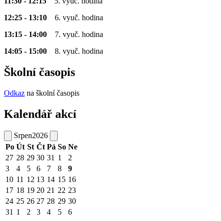
11:30 - 12:15
5. vyuč. hodina
12:25 - 13:10
6. vyuč. hodina
13:15 - 14:00
7. vyuč. hodina
14:05 - 15:00
8. vyuč. hodina
Školní časopis
Odkaz
na školní časopis
Kalendář akcí
Srpen
2026
Po
Út
St
Čt
Pá
So
Ne
27
28
29
30
31
1
2
3
4
5
6
7
8
9
10
11
12
13
14
15
16
17
18
19
20
21
22
23
24
25
26
27
28
29
30
31
1
2
3
4
5
6