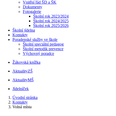
Vnitřní řád ŠD a ŠK
Dokumenty
Fotogalerie
Školní rok 2023⁄2024
Školní rok 2024⁄2025
Školní rok 2025⁄2026
Školní jídelna
Kontakty
Poradenské služby ve škole
Školní speciální pedagog
Školní metodik prevence
Výchovný poradce
Žákovská knížka
Aktuality
ZŠ
Aktuality
MŠ
Jídelníček
Úvodní stránka
Kontakty
Volná místa