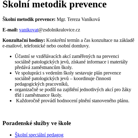
Školní metodik prevence
Školní metodik prevence:
Mgr. Tereza Vaníková
E-mail:
vanikovat
@zsdolnikralovice.cz
Konzultační hodiny:
Konkrétní termín a čas konzultace na základě
e-mailové, telefonické nebo osobní domluvy.
Účastní se vzdělávacích akcí zaměřených na prevenci
sociálně patologických jevů, získané informace i materiály
předává zaměstnancům školy.
Ve spolupráci s vedením školy sestavuje plán prevence
sociálně patologických jevů – koordinuje činnosti
pedagogických pracovníků,
organizačně se podílí na zajištění jednotlivých akcí pro žáky
tříd i zaměstnance školy.
Každoročně provádí hodnocení plnění stanoveného plánu.
Poradenské služby ve škole
Školní speciální pedagog