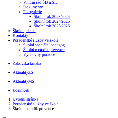
Vnitřní řád ŠD a ŠK
Dokumenty
Fotogalerie
Školní rok 2023⁄2024
Školní rok 2024⁄2025
Školní rok 2025⁄2026
Školní jídelna
Kontakty
Poradenské služby ve škole
Školní speciální pedagog
Školní metodik prevence
Výchovný poradce
Žákovská knížka
Aktuality
ZŠ
Aktuality
MŠ
Jídelníček
Úvodní stránka
Poradenské služby ve škole
Školní metodik prevence