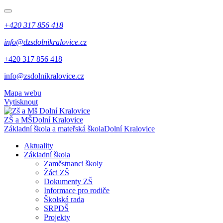
+420 317 856 418
info@dzsdolnikralovice.cz
+420 317 856 418
info@zsdolnikralovice.cz
Mapa webu
Vytisknout
ZŠ a MŠ
Dolní Kralovice
Základní škola a mateřská škola
Dolní Kralovice
Aktuality
Základní škola
Zaměstnanci školy
Žáci ZŠ
Dokumenty ZŠ
Informace pro rodiče
Školská rada
SRPDŠ
Projekty