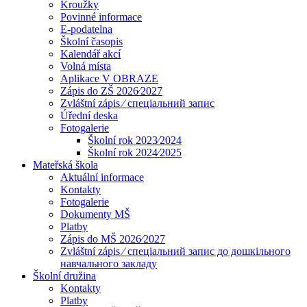
Kroužky
Povinné informace
E-podatelna
Školní časopis
Kalendář akcí
Volná místa
Aplikace V OBRAZE
Zápis do ZŠ 2026⁄2027
Zvláštní zápis ⁄ спеціальний запис
Úřední deska
Fotogalerie
Školní rok 2023⁄2024
Školní rok 2024⁄2025
Mateřská škola
Aktuální informace
Kontakty
Fotogalerie
Dokumenty MŠ
Platby
Zápis do MŠ 2026⁄2027
Zvláštní zápis ⁄ спеціальний запис до дошкільного
навчального закладу
Školní družina
Kontakty
Platby