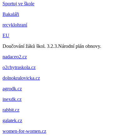
Sportuj ve škole
Bakaláři
recyklohraní
EU
Doučování žáků škol. 3.2.3.Národní plán obnovy.
nadaceo2.cz
o2chytraskola.cz
dolnokralovicka.cz
agrodk.cz
inexdk.cz
rabbit.cz
galatek.cz
women-for-women.cz