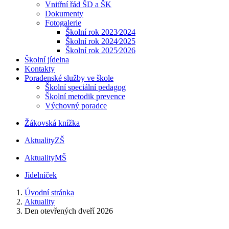
Vnitřní řád ŠD a ŠK
Dokumenty
Fotogalerie
Školní rok 2023⁄2024
Školní rok 2024⁄2025
Školní rok 2025⁄2026
Školní jídelna
Kontakty
Poradenské služby ve škole
Školní speciální pedagog
Školní metodik prevence
Výchovný poradce
Žákovská knížka
Aktuality
ZŠ
Aktuality
MŠ
Jídelníček
Úvodní stránka
Aktuality
Den otevřených dveří 2026