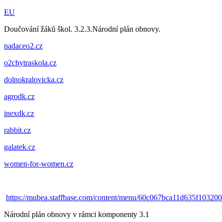
EU
Doučování žáků škol. 3.2.3.Národní plán obnovy.
nadaceo2.cz
o2chytraskola.cz
dolnokralovicka.cz
agrodk.cz
inexdk.cz
rabbit.cz
galatek.cz
women-for-women.cz
https://mubea.staffbase.com/content/menu/60c067bca11d635f10320
Národní plán obnovy v rámci komponenty 3.1