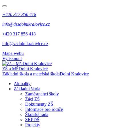
+420 317 856 418
info@dzsdolnikralovice.cz
+420 317 856 418
info@zsdolnikralovice.cz
Mapa webu
Vytisknout
ZŠ a MŠ
Dolní Kralovice
Základní škola a mateřská škola
Dolní Kralovice
Aktuality
Základní škola
Zaměstnanci školy
Žáci ZŠ
Dokumenty ZŠ
Informace pro rodiče
Školská rada
SRPDŠ
Projekty