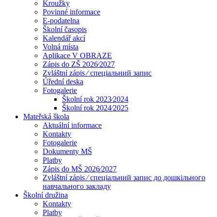
Kroužky
Povinné informace
E-podatelna
Školní časopis
Kalendář akcí
Volná místa
Aplikace V OBRAZE
Zápis do ZŠ 2026⁄2027
Zvláštní zápis ⁄ спеціальний запис
Úřední deska
Fotogalerie
Školní rok 2023⁄2024
Školní rok 2024⁄2025
Mateřská škola
Aktuální informace
Kontakty
Fotogalerie
Dokumenty MŠ
Platby
Zápis do MŠ 2026⁄2027
Zvláštní zápis ⁄ спеціальний запис до дошкільного
навчального закладу
Školní družina
Kontakty
Platby