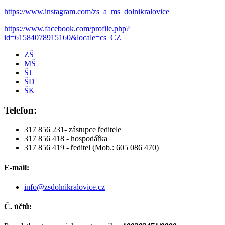
https://www.instagram.com/zs_a_ms_dolnikralovice
https://www.facebook.com/profile.php?
id=61584078915160&locale=cs_CZ
ZŠ
MŠ
ŠJ
ŠD
ŠK
Telefon:
317 856 231- zástupce ředitele
317 856 418 - hospodářka
317 856 419 - ředitel (Mob.: 605 086 470)
E-mail:
info@zsdolnikralovice.cz
Č. účtů: