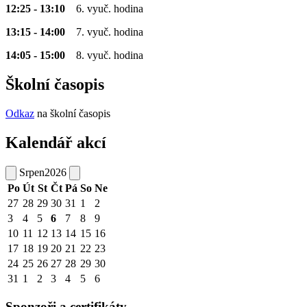
12:25 - 13:10
6. vyuč. hodina
13:15 - 14:00
7. vyuč. hodina
14:05 - 15:00
8. vyuč. hodina
Školní časopis
Odkaz
na školní časopis
Kalendář akcí
Srpen
2026
Po
Út
St
Čt
Pá
So
Ne
27
28
29
30
31
1
2
3
4
5
6
7
8
9
10
11
12
13
14
15
16
17
18
19
20
21
22
23
24
25
26
27
28
29
30
31
1
2
3
4
5
6
Sponzoři a certifikáty