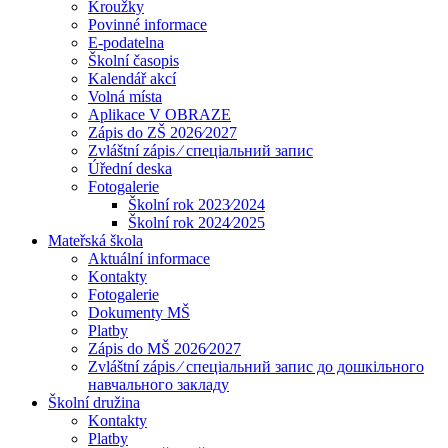
Kroužky
Povinné informace
E-podatelna
Školní časopis
Kalendář akcí
Volná místa
Aplikace V OBRAZE
Zápis do ZŠ 2026⁄2027
Zvláštní zápis ⁄ спеціальний запис
Úřední deska
Fotogalerie
Školní rok 2023⁄2024
Školní rok 2024⁄2025
Mateřská škola
Aktuální informace
Kontakty
Fotogalerie
Dokumenty MŠ
Platby
Zápis do MŠ 2026⁄2027
Zvláštní zápis ⁄ спеціальний запис до дошкільного
навчального закладу
Školní družina
Kontakty
Platby