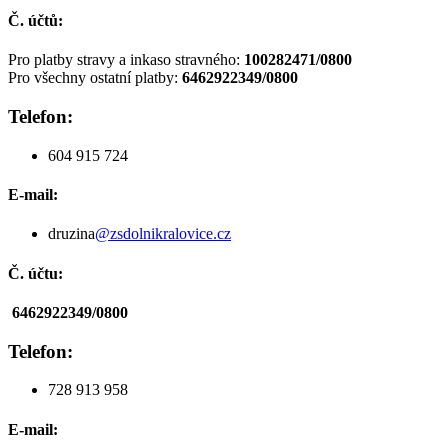
Č. účtů:
Pro platby stravy a inkaso stravného:
100282471/0800
Pro všechny ostatní platby:
6462922349/0800
Telefon:
604 915 724
E-mail:
druzina
@zsdolnikralovice.cz
Č. účtu:
6462922349/0800
Telefon:
728 913 958
E-mail: