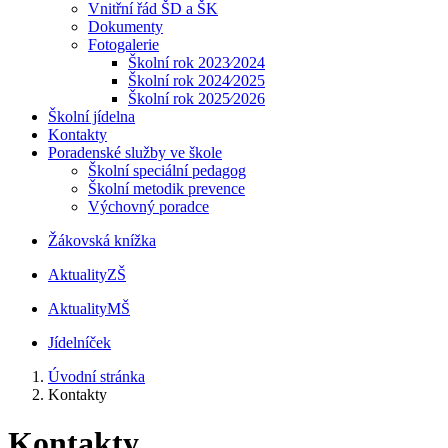
Vnitřní řád ŠD a ŠK
Dokumenty
Fotogalerie
Školní rok 2023⁄2024
Školní rok 2024⁄2025
Školní rok 2025⁄2026
Školní jídelna
Kontakty
Poradenské služby ve škole
Školní speciální pedagog
Školní metodik prevence
Výchovný poradce
Žákovská knížka
Aktuality
ZŠ
Aktuality
MŠ
Jídelníček
Úvodní stránka
Kontakty
Kontakty