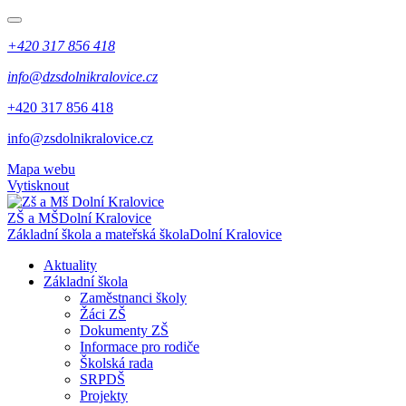
+420 317 856 418
info@dzsdolnikralovice.cz
+420 317 856 418
info@zsdolnikralovice.cz
Mapa webu
Vytisknout
ZŠ a MŠ
Dolní Kralovice
Základní škola a mateřská škola
Dolní Kralovice
Aktuality
Základní škola
Zaměstnanci školy
Žáci ZŠ
Dokumenty ZŠ
Informace pro rodiče
Školská rada
SRPDŠ
Projekty