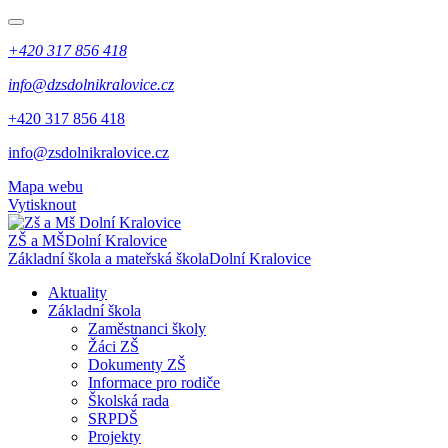
+420 317 856 418
info@dzsdolnikralovice.cz
+420 317 856 418
info@zsdolnikralovice.cz
Mapa webu
Vytisknout
ZŠ a MŠ
Dolní Kralovice
Základní škola a mateřská škola
Dolní Kralovice
Aktuality
Základní škola
Zaměstnanci školy
Žáci ZŠ
Dokumenty ZŠ
Informace pro rodiče
Školská rada
SRPDŠ
Projekty