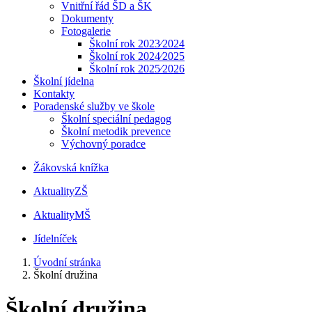
Vnitřní řád ŠD a ŠK
Dokumenty
Fotogalerie
Školní rok 2023⁄2024
Školní rok 2024⁄2025
Školní rok 2025⁄2026
Školní jídelna
Kontakty
Poradenské služby ve škole
Školní speciální pedagog
Školní metodik prevence
Výchovný poradce
Žákovská knížka
Aktuality
ZŠ
Aktuality
MŠ
Jídelníček
Úvodní stránka
Školní družina
Školní družina