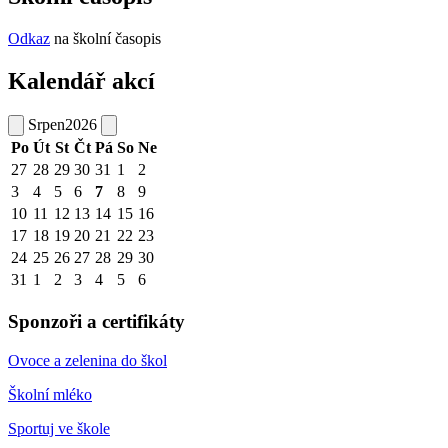
Odkaz
na školní časopis
Kalendář akcí
Srpen
2026
Po
Út
St
Čt
Pá
So
Ne
27
28
29
30
31
1
2
3
4
5
6
7
8
9
10
11
12
13
14
15
16
17
18
19
20
21
22
23
24
25
26
27
28
29
30
31
1
2
3
4
5
6
Sponzoři a certifikáty
Ovoce a zelenina do škol
Školní mléko
Sportuj ve škole