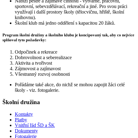
Nabízí pestré a zajímavé činnosti - výtvarné, pracovní,
sportovní, sebevzdělávací, rekreační a jiné. Pro svou práci
využívají i další prostory školy (tělocvičnu, hřiště, školní
knihovnu).
Školní klub má jedno oddělení s kapacitou 20 žáků.
Program školní družiny a školního klubu je koncipovaný tak, aby co nejvíce
splňoval tyto požadavky:
Odpočinek a rekreace
Dobrovolnost a seberealizace
Aktivita a tvořivost
Zájmovost a zajímavost
Všestranný rozvoj osobnosti
Pořádáme také akce, do nichž se mohou zapojit žáci celé
školy - viz. fotogalerie.
Školní družina
Kontakty
Platby
Vnitřní řád ŠD a ŠK
Dokumenty
Fotogalerie