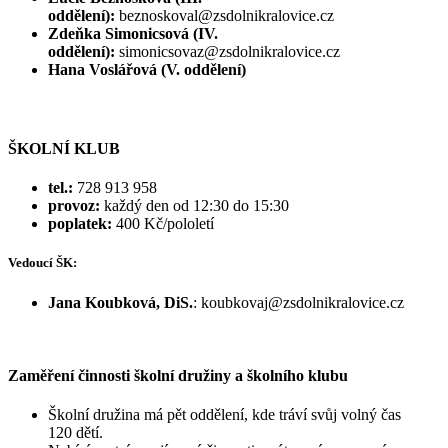
oddělení):
beznoskoval@zsdolnikralovice.cz
Zdeňka Simonicsová (IV.
oddělení):
simonicsovaz@zsdolnikralovice.cz
Hana Voslářová (V. oddělení)
ŠKOLNÍ KLUB
tel.:
728 913 958
provoz:
každý den od 12:30 do 15:30
poplatek:
400 Kč/pololetí
Vedoucí ŠK:
Jana Koubková, DiS.
: koubkovaj@zsdolnikralovice.cz
Zaměření činnosti školní družiny a školního klubu
Školní družina má pět oddělení, kde tráví svůj volný čas
120 dětí.