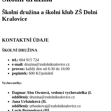
Školní družina a školní klub ZŠ Dolní
Kralovice
KONTAKTNÍ ÚDAJE
ŠKOLNÍ DRUŽINA
tel.:
604 915 724
e-mail:
druzina@zsdolnikralovice.cz
provoz:
každý den od 6:30 do 16:00
poplatek:
600 Kč/pololetí
Vychovatelky:
Dagmar Abu Ownová, vedoucí vychovatelka (I.
oddělení):
druzina@zsdolnikralovice.cz
Jana Urbánková (II.
oddělení):
urbankovaj@zsdolnikralovice.cz
Lucie Beznosková (III.