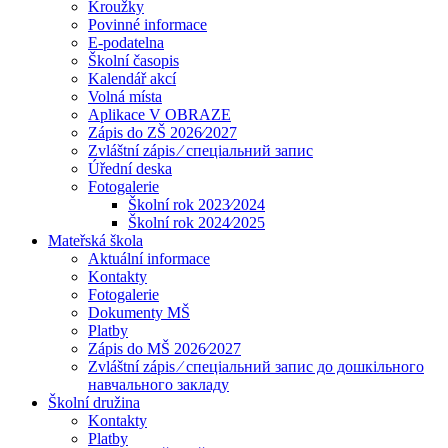
Kroužky
Povinné informace
E-podatelna
Školní časopis
Kalendář akcí
Volná místa
Aplikace V OBRAZE
Zápis do ZŠ 2026⁄2027
Zvláštní zápis ⁄ спеціальний запис
Úřední deska
Fotogalerie
Školní rok 2023⁄2024
Školní rok 2024⁄2025
Mateřská škola
Aktuální informace
Kontakty
Fotogalerie
Dokumenty MŠ
Platby
Zápis do MŠ 2026⁄2027
Zvláštní zápis ⁄ спеціальний запис до дошкільного
навчального закладу
Školní družina
Kontakty
Platby