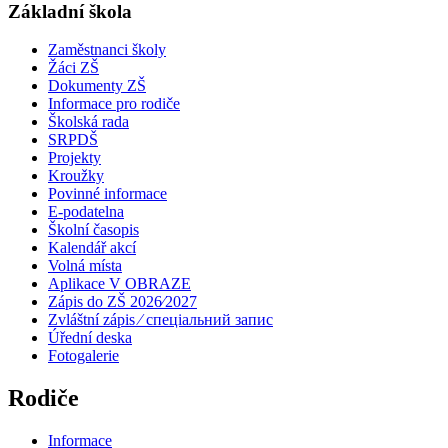
Základní škola
Zaměstnanci školy
Žáci ZŠ
Dokumenty ZŠ
Informace pro rodiče
Školská rada
SRPDŠ
Projekty
Kroužky
Povinné informace
E-podatelna
Školní časopis
Kalendář akcí
Volná místa
Aplikace V OBRAZE
Zápis do ZŠ 2026⁄2027
Zvláštní zápis ⁄ спеціальний запис
Úřední deska
Fotogalerie
Rodiče
Informace