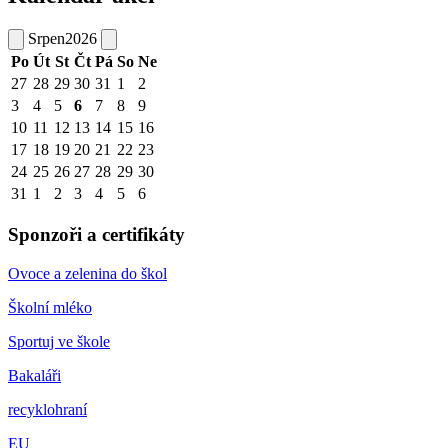
Srpen
2026
Po
Út
St
Čt
Pá
So
Ne
27
28
29
30
31
1
2
3
4
5
6
7
8
9
10
11
12
13
14
15
16
17
18
19
20
21
22
23
24
25
26
27
28
29
30
31
1
2
3
4
5
6
Sponzoři a certifikáty
Ovoce a zelenina do škol
Školní mléko
Sportuj ve škole
Bakaláři
recyklohraní
EU