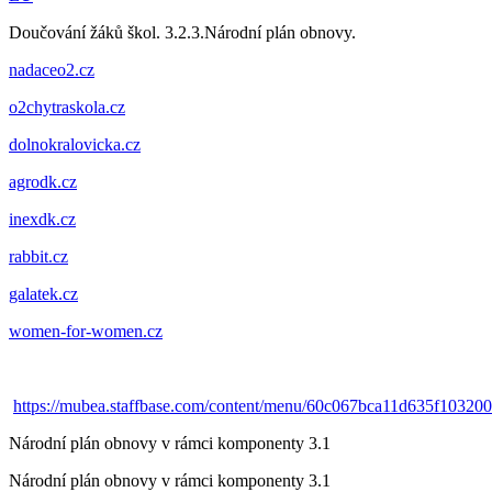
Doučování žáků škol. 3.2.3.Národní plán obnovy.
nadaceo2.cz
o2chytraskola.cz
dolnokralovicka.cz
agrodk.cz
inexdk.cz
rabbit.cz
galatek.cz
women-for-women.cz
https://mubea.staffbase.com/content/menu/60c067bca11d635f10320
Národní plán obnovy v rámci komponenty 3.1
Národní plán obnovy v rámci komponenty 3.1