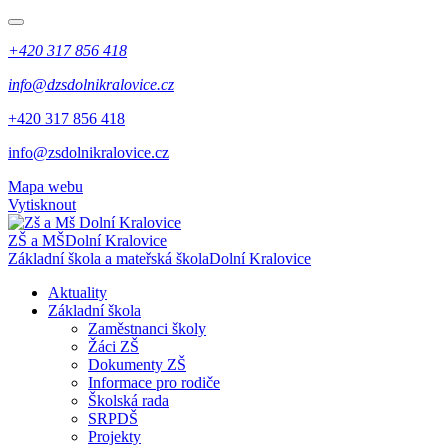
+420 317 856 418
info@dzsdolnikralovice.cz
+420 317 856 418
info@zsdolnikralovice.cz
Mapa webu
Vytisknout
ZŠ a MŠ
Dolní Kralovice
Základní škola a mateřská škola
Dolní Kralovice
Aktuality
Základní škola
Zaměstnanci školy
Žáci ZŠ
Dokumenty ZŠ
Informace pro rodiče
Školská rada
SRPDŠ
Projekty