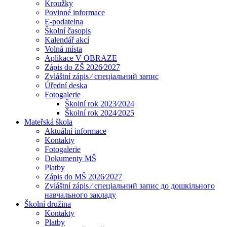
Kroužky
Povinné informace
E-podatelna
Školní časopis
Kalendář akcí
Volná místa
Aplikace V OBRAZE
Zápis do ZŠ 2026⁄2027
Zvláštní zápis ⁄ спеціальний запис
Úřední deska
Fotogalerie
Školní rok 2023⁄2024
Školní rok 2024⁄2025
Mateřská škola
Aktuální informace
Kontakty
Fotogalerie
Dokumenty MŠ
Platby
Zápis do MŠ 2026⁄2027
Zvláštní zápis ⁄ спеціальний запис до дошкільного
навчального закладу
Školní družina
Kontakty
Platby