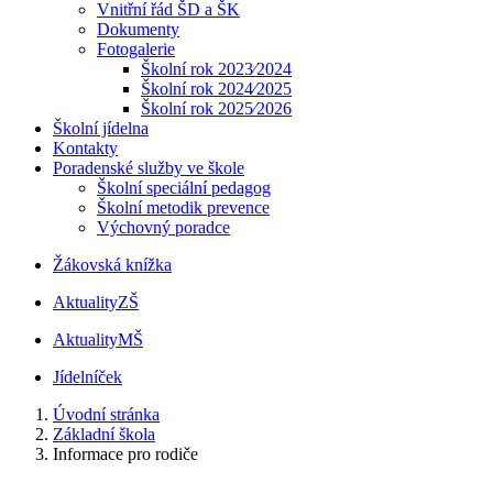
Vnitřní řád ŠD a ŠK
Dokumenty
Fotogalerie
Školní rok 2023⁄2024
Školní rok 2024⁄2025
Školní rok 2025⁄2026
Školní jídelna
Kontakty
Poradenské služby ve škole
Školní speciální pedagog
Školní metodik prevence
Výchovný poradce
Žákovská knížka
Aktuality
ZŠ
Aktuality
MŠ
Jídelníček
Úvodní stránka
Základní škola
Informace pro rodiče