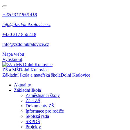
+420 317 856 418
info@dzsdolnikralovice.cz
+420 317 856 418
info@zsdolnikralovice.cz
Mapa webu
Vytisknout
ZŠ a MŠ
Dolní Kralovice
Základní škola a mateřská škola
Dolní Kralovice
Aktuality
Základní škola
Zaměstnanci školy
Žáci ZŠ
Dokumenty ZŠ
Informace pro rodiče
Školská rada
SRPDŠ
Projekty