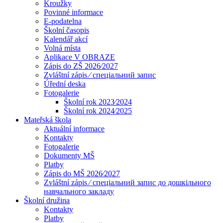
Kroužky
Povinné informace
E-podatelna
Školní časopis
Kalendář akcí
Volná místa
Aplikace V OBRAZE
Zápis do ZŠ 2026⁄2027
Zvláštní zápis ⁄ спеціальний запис
Úřední deska
Fotogalerie
Školní rok 2023⁄2024
Školní rok 2024⁄2025
Mateřská škola
Aktuální informace
Kontakty
Fotogalerie
Dokumenty MŠ
Platby
Zápis do MŠ 2026⁄2027
Zvláštní zápis ⁄ спеціальний запис до дошкільного
навчального закладу
Školní družina
Kontakty
Platby