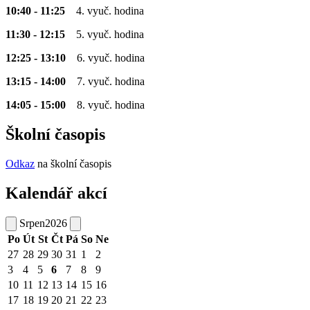
10:40 - 11:25
4. vyuč. hodina
11:30 - 12:15
5. vyuč. hodina
12:25 - 13:10
6. vyuč. hodina
13:15 - 14:00
7. vyuč. hodina
14:05 - 15:00
8. vyuč. hodina
Školní časopis
Odkaz
na školní časopis
Kalendář akcí
Srpen
2026
Po
Út
St
Čt
Pá
So
Ne
27
28
29
30
31
1
2
3
4
5
6
7
8
9
10
11
12
13
14
15
16
17
18
19
20
21
22
23