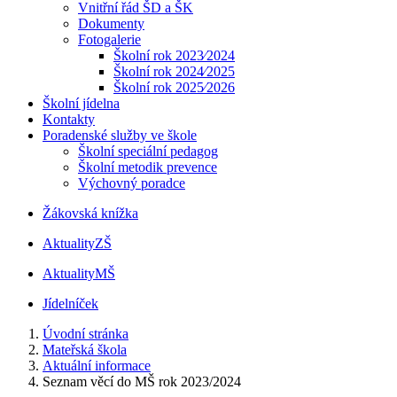
Vnitřní řád ŠD a ŠK
Dokumenty
Fotogalerie
Školní rok 2023⁄2024
Školní rok 2024⁄2025
Školní rok 2025⁄2026
Školní jídelna
Kontakty
Poradenské služby ve škole
Školní speciální pedagog
Školní metodik prevence
Výchovný poradce
Žákovská knížka
Aktuality
ZŠ
Aktuality
MŠ
Jídelníček
Úvodní stránka
Mateřská škola
Aktuální informace
Seznam věcí do MŠ rok 2023/2024