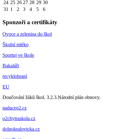
24
25
26
27
28
29
30
31
1
2
3
4
5
6
Sponzoři a certifikáty
Ovoce a zelenina do škol
Školní mléko
Sportuj ve škole
Bakaláři
recyklohraní
EU
Doučování žáků škol. 3.2.3.Národní plán obnovy.
nadaceo2.cz
o2chytraskola.cz
dolnokralovicka.cz