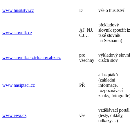
www.husitstvi.cz
D
vše o husitství
překladový
AJ, NJ,
slovník (použít l
www.slovnik.cz
ČJ…
také slovník
na Seznamu)
pro
výkladový slovn
www.slovnik-cizich-slov.abz.cz
všechny
cizích slov
atlas ptáků
(základní
www.nasiptaci.cz
PŘ
informace,
rozpoznávací
znaky, fotografie
vzdělávací portál
www.ewa.cz
vše
(testy, diktáty,
odkazy…)