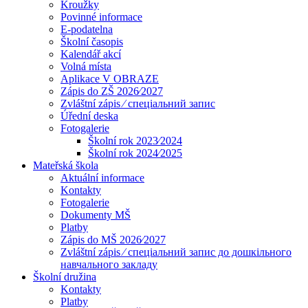
Kroužky
Povinné informace
E-podatelna
Školní časopis
Kalendář akcí
Volná místa
Aplikace V OBRAZE
Zápis do ZŠ 2026⁄2027
Zvláštní zápis ⁄ спеціальний запис
Úřední deska
Fotogalerie
Školní rok 2023⁄2024
Školní rok 2024⁄2025
Mateřská škola
Aktuální informace
Kontakty
Fotogalerie
Dokumenty MŠ
Platby
Zápis do MŠ 2026⁄2027
Zvláštní zápis ⁄ спеціальний запис до дошкільного
навчального закладу
Školní družina
Kontakty
Platby