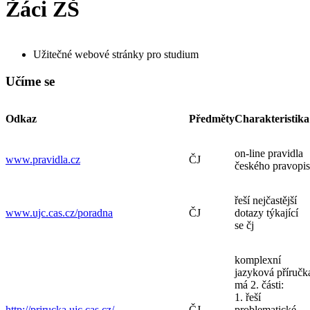
Žáci ZŠ
Užitečné webové stránky pro studium
Učíme se
Odkaz
Předměty
Charakteristika
on-line pravidla
www.pravidla.cz
ČJ
českého pravopi
řeší nejčastější
www.ujc.cas.cz/poradna
ČJ
dotazy týkající
se čj
komplexní
jazyková příručk
má 2. části:
1. řeší
http://prirucka.ujc.cas.cz/
ČJ
problematické