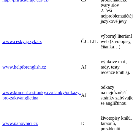
tvary slov
2. řeší
nejproblematičtěj
jazykové jevy
výborný literární
www.cesky-jazyk.cz
ČJ - LIT.
web (životopisy,
čítanka…)
výukové mat.,
www.helpforenglish.cz
AJ
rady, testy,
recenze knih aj.
odkazy
www.komen1.estranky.cz/clanky/odkazy-
na nejrůznější
AJ
pro-zaky/anglictina
stránky zabývajíc
se angličtinou
životopisy králů,
www.panovnici.cz
D
faraonů,
prezidentů…