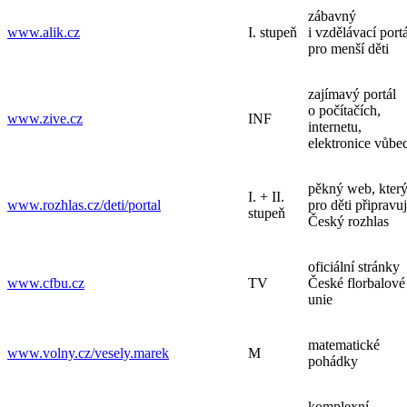
zábavný
www.alik.cz
I. stupeň
i vzdělávací portá
pro menší děti
zajímavý portál
o počítačích,
www.zive.cz
INF
internetu,
elektronice vůbe
pěkný web, kter
I. + II.
www.rozhlas.cz/deti/portal
pro děti připravu
stupeň
Český rozhlas
oficiální stránky
www.cfbu.cz
TV
České florbalové
unie
matematické
www.volny.cz/vesely.marek
M
pohádky
komplexní