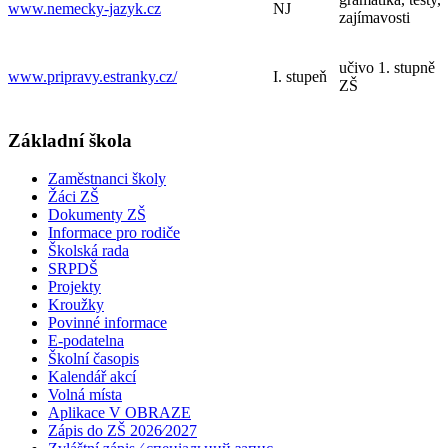
www.nemecky-jazyk.cz
NJ
zajímavosti
učivo 1. stupně
www.pripravy.estranky.cz/
I. stupeň
ZŠ
Základní škola
Zaměstnanci školy
Žáci ZŠ
Dokumenty ZŠ
Informace pro rodiče
Školská rada
SRPDŠ
Projekty
Kroužky
Povinné informace
E-podatelna
Školní časopis
Kalendář akcí
Volná místa
Aplikace V OBRAZE
Zápis do ZŠ 2026⁄2027