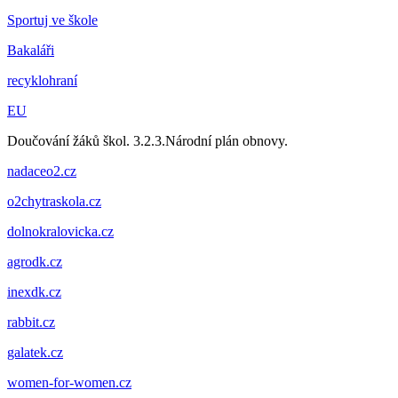
Sportuj ve škole
Bakaláři
recyklohraní
EU
Doučování žáků škol. 3.2.3.Národní plán obnovy.
nadaceo2.cz
o2chytraskola.cz
dolnokralovicka.cz
agrodk.cz
inexdk.cz
rabbit.cz
galatek.cz
women-for-women.cz