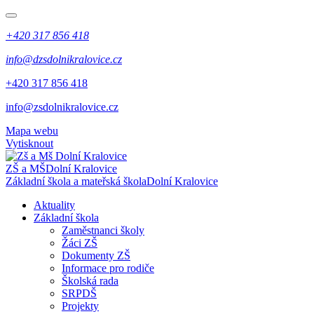
+420 317 856 418
info@dzsdolnikralovice.cz
+420 317 856 418
info@zsdolnikralovice.cz
Mapa webu
Vytisknout
ZŠ a MŠ
Dolní Kralovice
Základní škola a mateřská škola
Dolní Kralovice
Aktuality
Základní škola
Zaměstnanci školy
Žáci ZŠ
Dokumenty ZŠ
Informace pro rodiče
Školská rada
SRPDŠ
Projekty