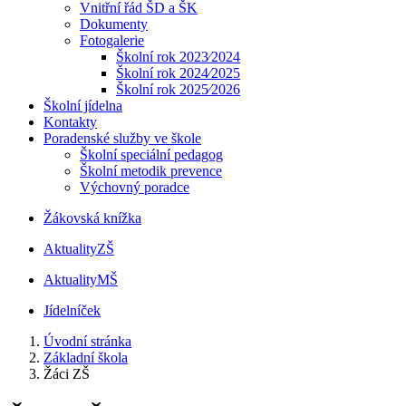
Vnitřní řád ŠD a ŠK
Dokumenty
Fotogalerie
Školní rok 2023⁄2024
Školní rok 2024⁄2025
Školní rok 2025⁄2026
Školní jídelna
Kontakty
Poradenské služby ve škole
Školní speciální pedagog
Školní metodik prevence
Výchovný poradce
Žákovská knížka
Aktuality
ZŠ
Aktuality
MŠ
Jídelníček
Úvodní stránka
Základní škola
Žáci ZŠ