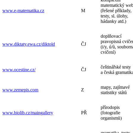
matematický we
www.e-matematika.cz
M
(řešené příklady,
testy, sl. úlohy,
hádanky atd.)
doplňovací
pravopisná cviče
www.diktaty.ewa.cz/diktold
ČJ
(i/y, ú/ů, souborn
cvičení)
češtinářské testy
www.ocestine.cz/
ČJ
a česká gramatik
mapy, zajímavé
www.zemepis.com
Z
statistiky států
přírodopis
www.biolib.cz/maingallery
PŘ
(fotografie
organismů)
gramatika, testy,