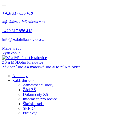
+420 317 856 418
info@dzsdolnikralovice.cz
+420 317 856 418
info@zsdolnikralovice.cz
Mapa webu
Vytisknout
ZŠ a MŠ
Dolní Kralovice
Základní škola a mateřská škola
Dolní Kralovice
Aktuality
Základní škola
Zaměstnanci školy
Žáci ZŠ
Dokumenty ZŠ
Informace pro rodiče
Školská rada
SRPDŠ
Projekty