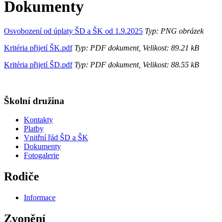
Dokumenty
Osvobození od úplaty ŠD a ŠK od 1.9.2025
Typ: PNG obrázek
Kritéria přijetí ŠK.pdf
Typ: PDF dokument, Velikost: 89.21 kB
Kritéria přijetí ŠD.pdf
Typ: PDF dokument, Velikost: 88.55 kB
Školní družina
Kontakty
Platby
Vnitřní řád ŠD a ŠK
Dokumenty
Fotogalerie
Rodiče
Informace
Zvonění