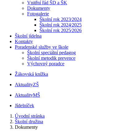
Vnitřní řád ŠD a ŠK
Dokumenty
Fotogalerie
Školní rok 2023⁄2024
Školní rok 2024⁄2025
Školní rok 2025⁄2026
Školní jídelna
Kontakty
Poradenské služby ve škole
Školní speciální pedagog
Školní metodik prevence
Výchovný poradce
Žákovská knížka
Aktuality
ZŠ
Aktuality
MŠ
Jídelníček
Úvodní stránka
Školní družina
Dokumenty