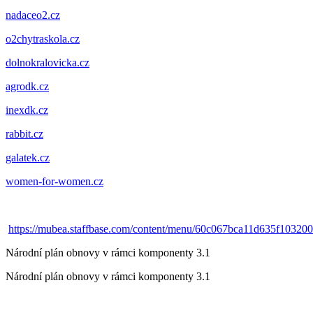
nadaceo2.cz
o2chytraskola.cz
dolnokralovicka.cz
agrodk.cz
inexdk.cz
rabbit.cz
galatek.cz
women-for-women.cz
https://mubea.staffbase.com/content/menu/60c067bca11d635f10320
Národní plán obnovy v rámci komponenty 3.1
Národní plán obnovy v rámci komponenty 3.1