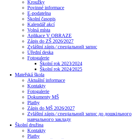
Kroužky
Povinné informace
E-podatelna
Školní časopis
Kalendář akcí
Volná místa
Aplikace V OBRAZE
Zápis do ZŠ 2026⁄2027
Zvláštní zápis ⁄ спеціальний запис
Úřední deska
Fotogalerie
Školní rok 2023⁄2024
Školní rok 2024⁄2025
Mateřská škola
Aktuální informace
Kontakty
Fotogalerie
Dokumenty MŠ
Platby
Zápis do MŠ 2026⁄2027
Zvláštní zápis ⁄ спеціальний запис до дошкільного
навчального закладу
Školní družina
Kontakty
Platby