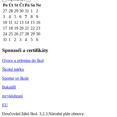
Po
Út
St
Čt
Pá
So
Ne
27
28
29
30
31
1
2
3
4
5
6
7
8
9
10
11
12
13
14
15
16
17
18
19
20
21
22
23
24
25
26
27
28
29
30
31
1
2
3
4
5
6
Sponzoři a certifikáty
Ovoce a zelenina do škol
Školní mléko
Sportuj ve škole
Bakaláři
recyklohraní
EU
Doučování žáků škol. 3.2.3.Národní plán obnovy.