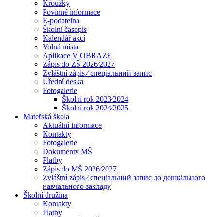
Kroužky
Povinné informace
E-podatelna
Školní časopis
Kalendář akcí
Volná místa
Aplikace V OBRAZE
Zápis do ZŠ 2026⁄2027
Zvláštní zápis ⁄ спеціальний запис
Úřední deska
Fotogalerie
Školní rok 2023⁄2024
Školní rok 2024⁄2025
Mateřská škola
Aktuální informace
Kontakty
Fotogalerie
Dokumenty MŠ
Platby
Zápis do MŠ 2026⁄2027
Zvláštní zápis ⁄ спеціальний запис до дошкільного
навчального закладу
Školní družina
Kontakty
Platby