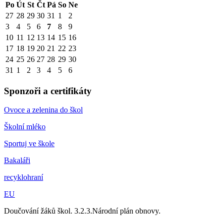
Po
Út
St
Čt
Pá
So
Ne
27
28
29
30
31
1
2
3
4
5
6
7
8
9
10
11
12
13
14
15
16
17
18
19
20
21
22
23
24
25
26
27
28
29
30
31
1
2
3
4
5
6
Sponzoři a certifikáty
Ovoce a zelenina do škol
Školní mléko
Sportuj ve škole
Bakaláři
recyklohraní
EU
Doučování žáků škol. 3.2.3.Národní plán obnovy.