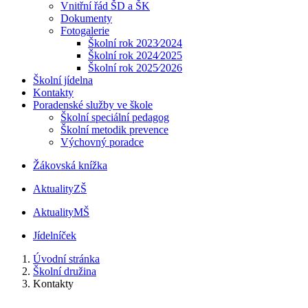
Vnitřní řád ŠD a ŠK
Dokumenty
Fotogalerie
Školní rok 2023⁄2024
Školní rok 2024⁄2025
Školní rok 2025⁄2026
Školní jídelna
Kontakty
Poradenské služby ve škole
Školní speciální pedagog
Školní metodik prevence
Výchovný poradce
Žákovská knížka
Aktuality
ZŠ
Aktuality
MŠ
Jídelníček
Úvodní stránka
Školní družina
Kontakty