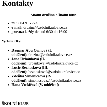
Kontakty
Školní družina a školní klub
tel.:
604 915 724
e-mail:
druzina@zsdolnikralovice.cz
provoz:
každý den od 6:30 do 16:00
Vychovatelky:
Dagmar Abu Ownová (I.
oddělení):
druzina@zsdolnikralovice.cz
Jana Urbánková (II.
oddělení):
urbankovaj@zsdolnikralovice.cz
Lucie Beznosková (III.
oddělení):
beznoskoval@zsdolnikralovice.cz
Zdeňka Simonicsová (IV.
oddělení):
simonicsovaz@zsdolnikralovice.cz
Hana Voslářová (V. oddělení)
ŠKOLNÍ KLUB