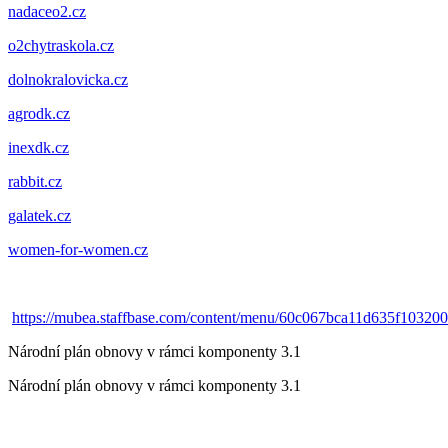
nadaceo2.cz
o2chytraskola.cz
dolnokralovicka.cz
agrodk.cz
inexdk.cz
rabbit.cz
galatek.cz
women-for-women.cz
https://mubea.staffbase.com/content/menu/60c067bca11d635f10320
Národní plán obnovy v rámci komponenty 3.1
Národní plán obnovy v rámci komponenty 3.1