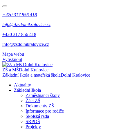
+420 317 856 418
info@dzsdolnikralovice.cz
+420 317 856 418
info@zsdolnikralovice.cz
Mapa webu
Vytisknout
ZŠ a MŠ
Dolní Kralovice
Základní škola a mateřská škola
Dolní Kralovice
Aktuality
Základní škola
Zaměstnanci školy
Žáci ZŠ
Dokumenty ZŠ
Informace pro rodiče
Školská rada
SRPDŠ
Projekty