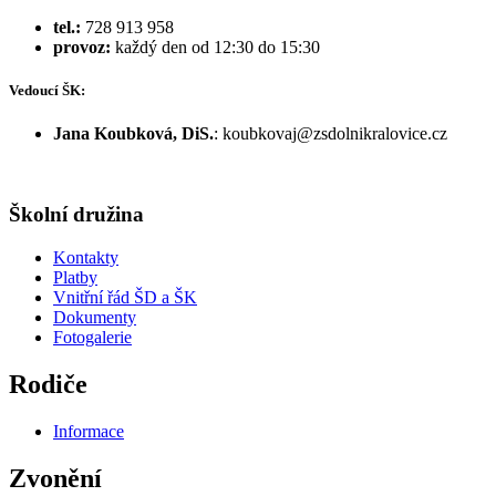
tel.:
728 913 958
provoz:
každý den od 12:30 do 15:30
Vedoucí ŠK:
Jana Koubková, DiS.
: koubkovaj@zsdolnikralovice.cz
Školní družina
Kontakty
Platby
Vnitřní řád ŠD a ŠK
Dokumenty
Fotogalerie
Rodiče
Informace
Zvonění