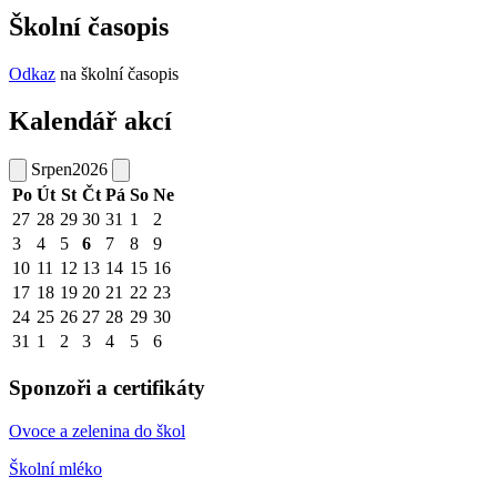
Školní časopis
Odkaz
na školní časopis
Kalendář akcí
Srpen
2026
Po
Út
St
Čt
Pá
So
Ne
27
28
29
30
31
1
2
3
4
5
6
7
8
9
10
11
12
13
14
15
16
17
18
19
20
21
22
23
24
25
26
27
28
29
30
31
1
2
3
4
5
6
Sponzoři a certifikáty
Ovoce a zelenina do škol
Školní mléko