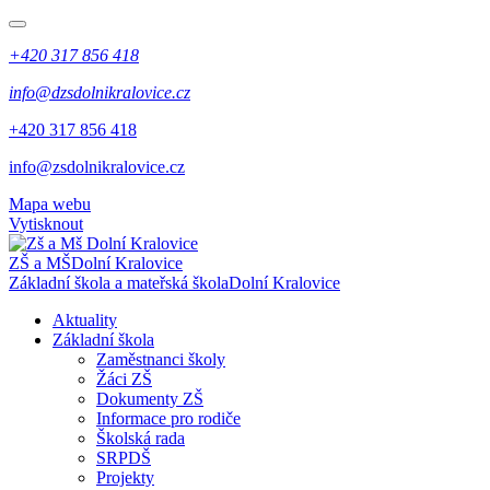
+420 317 856 418
info@dzsdolnikralovice.cz
+420 317 856 418
info@zsdolnikralovice.cz
Mapa webu
Vytisknout
ZŠ a MŠ
Dolní Kralovice
Základní škola a mateřská škola
Dolní Kralovice
Aktuality
Základní škola
Zaměstnanci školy
Žáci ZŠ
Dokumenty ZŠ
Informace pro rodiče
Školská rada
SRPDŠ
Projekty