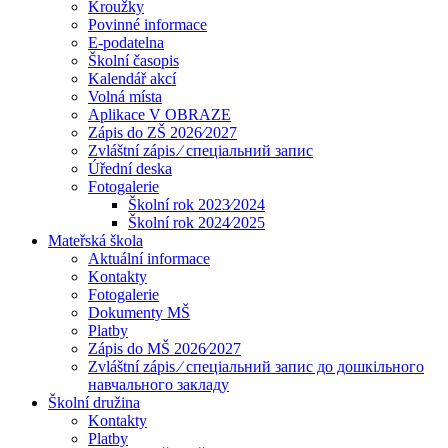
Kroužky
Povinné informace
E-podatelna
Školní časopis
Kalendář akcí
Volná místa
Aplikace V OBRAZE
Zápis do ZŠ 2026⁄2027
Zvláštní zápis ⁄ спеціальний запис
Úřední deska
Fotogalerie
Školní rok 2023⁄2024
Školní rok 2024⁄2025
Mateřská škola
Aktuální informace
Kontakty
Fotogalerie
Dokumenty MŠ
Platby
Zápis do MŠ 2026⁄2027
Zvláštní zápis ⁄ спеціальний запис до дошкільного
навчального закладу
Školní družina
Kontakty
Platby