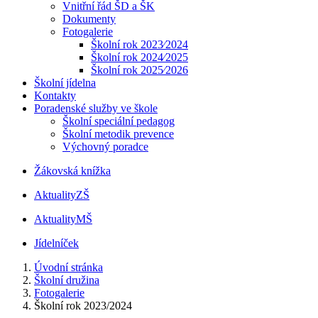
Vnitřní řád ŠD a ŠK
Dokumenty
Fotogalerie
Školní rok 2023⁄2024
Školní rok 2024⁄2025
Školní rok 2025⁄2026
Školní jídelna
Kontakty
Poradenské služby ve škole
Školní speciální pedagog
Školní metodik prevence
Výchovný poradce
Žákovská knížka
Aktuality
ZŠ
Aktuality
MŠ
Jídelníček
Úvodní stránka
Školní družina
Fotogalerie
Školní rok 2023/2024