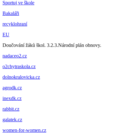
Sportuj ve škole
Bakaláři
recyklohraní
EU
Doučování žáků škol. 3.2.3.Národní plán obnovy.
nadaceo2.cz
o2chytraskola.cz
dolnokralovicka.cz
agrodk.cz
inexdk.cz
rabbit.cz
galatek.cz
women-for-women.cz