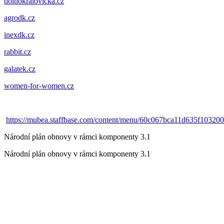
dolnokralovicka.cz
agrodk.cz
inexdk.cz
rabbit.cz
galatek.cz
women-for-women.cz
https://mubea.staffbase.com/content/menu/60c067bca11d635f10320
Národní plán obnovy v rámci komponenty 3.1
Národní plán obnovy v rámci komponenty 3.1