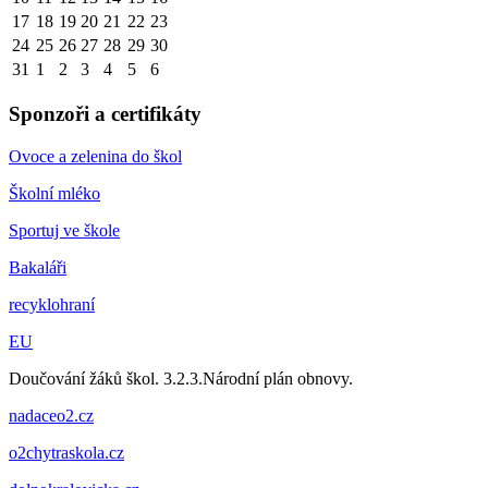
17
18
19
20
21
22
23
24
25
26
27
28
29
30
31
1
2
3
4
5
6
Sponzoři a certifikáty
Ovoce a zelenina do škol
Školní mléko
Sportuj ve škole
Bakaláři
recyklohraní
EU
Doučování žáků škol. 3.2.3.Národní plán obnovy.
nadaceo2.cz
o2chytraskola.cz