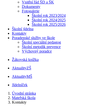
Vnitřní řád ŠD a ŠK
Dokumenty
Fotogalerie
Školní rok 2023⁄2024
Školní rok 2024⁄2025
Školní rok 2025⁄2026
Školní jídelna
Kontakty
Poradenské služby ve škole
Školní speciální pedagog
Školní metodik prevence
Výchovný poradce
Žákovská knížka
Aktuality
ZŠ
Aktuality
MŠ
Jídelníček
Úvodní stránka
Mateřská škola
Kontakty