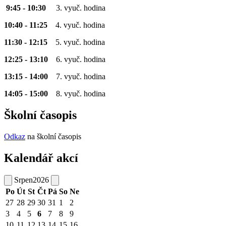
9:45 - 10:30
3. vyuč. hodina
10:40 - 11:25
4. vyuč. hodina
11:30 - 12:15
5. vyuč. hodina
12:25 - 13:10
6. vyuč. hodina
13:15 - 14:00
7. vyuč. hodina
14:05 - 15:00
8. vyuč. hodina
Školní časopis
Odkaz
na školní časopis
Kalendář akcí
Srpen
2026
Po
Út
St
Čt
Pá
So
Ne
27
28
29
30
31
1
2
3
4
5
6
7
8
9
10
11
12
13
14
15
16