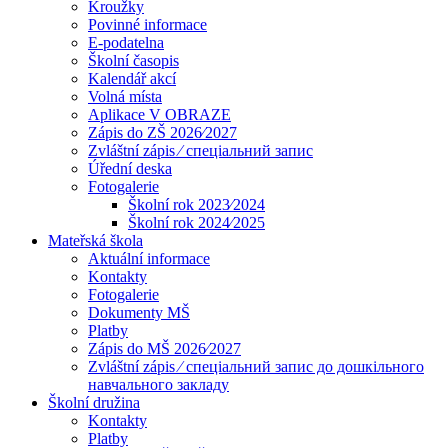
Kroužky
Povinné informace
E-podatelna
Školní časopis
Kalendář akcí
Volná místa
Aplikace V OBRAZE
Zápis do ZŠ 2026⁄2027
Zvláštní zápis ⁄ спеціальний запис
Úřední deska
Fotogalerie
Školní rok 2023⁄2024
Školní rok 2024⁄2025
Mateřská škola
Aktuální informace
Kontakty
Fotogalerie
Dokumenty MŠ
Platby
Zápis do MŠ 2026⁄2027
Zvláštní zápis ⁄ спеціальний запис до дошкільного
навчального закладу
Školní družina
Kontakty
Platby