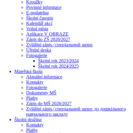
Kroužky
Povinné informace
E-podatelna
Školní časopis
Kalendář akcí
Volná místa
Aplikace V OBRAZE
Zápis do ZŠ 2026⁄2027
Zvláštní zápis ⁄ спеціальний запис
Úřední deska
Fotogalerie
Školní rok 2023⁄2024
Školní rok 2024⁄2025
Mateřská škola
Aktuální informace
Kontakty
Fotogalerie
Dokumenty MŠ
Platby
Zápis do MŠ 2026⁄2027
Zvláštní zápis ⁄ спеціальний запис до дошкільного
навчального закладу
Školní družina
Kontakty
Platby