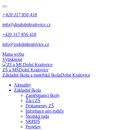
+420 317 856 418
info@dzsdolnikralovice.cz
+420 317 856 418
info@zsdolnikralovice.cz
Mapa webu
Vytisknout
ZŠ a MŠ
Dolní Kralovice
Základní škola a mateřská škola
Dolní Kralovice
Aktuality
Základní škola
Zaměstnanci školy
Žáci ZŠ
Dokumenty ZŠ
Informace pro rodiče
Školská rada
SRPDŠ
Projekty