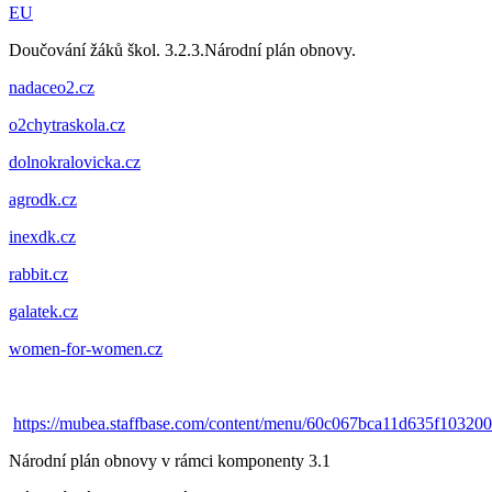
EU
Doučování žáků škol. 3.2.3.Národní plán obnovy.
nadaceo2.cz
o2chytraskola.cz
dolnokralovicka.cz
agrodk.cz
inexdk.cz
rabbit.cz
galatek.cz
women-for-women.cz
https://mubea.staffbase.com/content/menu/60c067bca11d635f10320
Národní plán obnovy v rámci komponenty 3.1