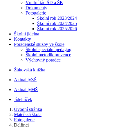
Vnitřní řád ŠD a ŠK
Dokumenty
Fotogalerie
Školní rok 2023⁄2024
Školní rok 2024⁄2025
Školní rok 2025⁄2026
Školní jídelna
Kontakty
Poradenské služby ve škole
Školní speciální pedagog
Školní metodik prevence
Výchovný poradce
Žákovská knížka
Aktuality
ZŠ
Aktuality
MŠ
Jídelníček
Úvodní stránka
Mateřská škola
Fotogalerie
Delfínci