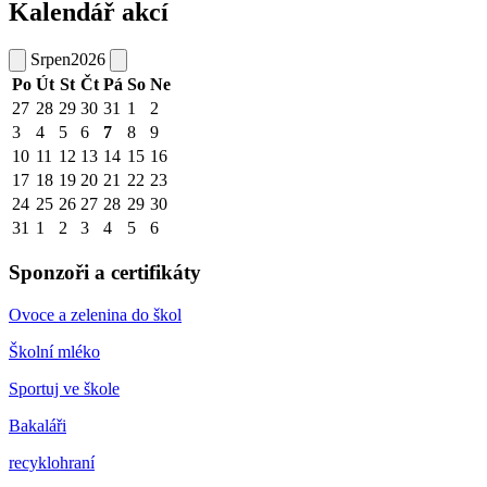
Kalendář akcí
Srpen
2026
Po
Út
St
Čt
Pá
So
Ne
27
28
29
30
31
1
2
3
4
5
6
7
8
9
10
11
12
13
14
15
16
17
18
19
20
21
22
23
24
25
26
27
28
29
30
31
1
2
3
4
5
6
Sponzoři a certifikáty
Ovoce a zelenina do škol
Školní mléko
Sportuj ve škole
Bakaláři
recyklohraní