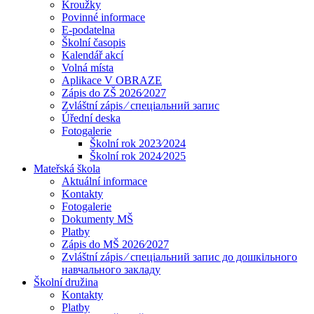
Kroužky
Povinné informace
E-podatelna
Školní časopis
Kalendář akcí
Volná místa
Aplikace V OBRAZE
Zápis do ZŠ 2026⁄2027
Zvláštní zápis ⁄ спеціальний запис
Úřední deska
Fotogalerie
Školní rok 2023⁄2024
Školní rok 2024⁄2025
Mateřská škola
Aktuální informace
Kontakty
Fotogalerie
Dokumenty MŠ
Platby
Zápis do MŠ 2026⁄2027
Zvláštní zápis ⁄ спеціальний запис до дошкільного
навчального закладу
Školní družina
Kontakty
Platby