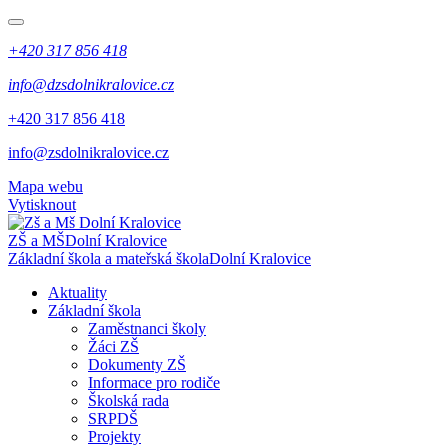
+420 317 856 418
info@dzsdolnikralovice.cz
+420 317 856 418
info@zsdolnikralovice.cz
Mapa webu
Vytisknout
ZŠ a MŠ
Dolní Kralovice
Základní škola a mateřská škola
Dolní Kralovice
Aktuality
Základní škola
Zaměstnanci školy
Žáci ZŠ
Dokumenty ZŠ
Informace pro rodiče
Školská rada
SRPDŠ
Projekty