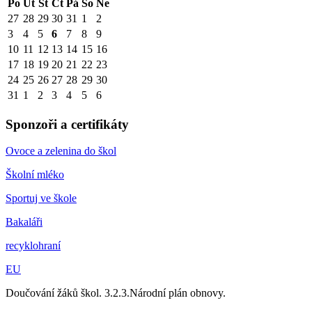
Po
Út
St
Čt
Pá
So
Ne
27
28
29
30
31
1
2
3
4
5
6
7
8
9
10
11
12
13
14
15
16
17
18
19
20
21
22
23
24
25
26
27
28
29
30
31
1
2
3
4
5
6
Sponzoři a certifikáty
Ovoce a zelenina do škol
Školní mléko
Sportuj ve škole
Bakaláři
recyklohraní
EU
Doučování žáků škol. 3.2.3.Národní plán obnovy.