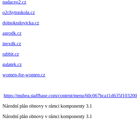
nadaceo2.cz
o2chytraskola.cz
dolnokralovicka.cz
agrodk.cz
inexdk.cz
rabbit.cz
galatek.cz
women-for-women.cz
https://mubea.staffbase.com/content/menu/60c067bca11d635f10320
Národní plán obnovy v rámci komponenty 3.1
Národní plán obnovy v rámci komponenty 3.1