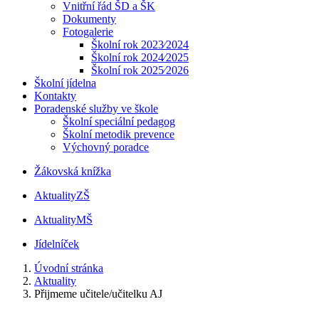
Vnitřní řád ŠD a ŠK
Dokumenty
Fotogalerie
Školní rok 2023⁄2024
Školní rok 2024⁄2025
Školní rok 2025⁄2026
Školní jídelna
Kontakty
Poradenské služby ve škole
Školní speciální pedagog
Školní metodik prevence
Výchovný poradce
Žákovská knížka
Aktuality
ZŠ
Aktuality
MŠ
Jídelníček
Úvodní stránka
Aktuality
Přijmeme učitele/učitelku AJ