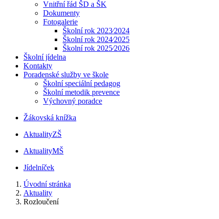
Vnitřní řád ŠD a ŠK
Dokumenty
Fotogalerie
Školní rok 2023⁄2024
Školní rok 2024⁄2025
Školní rok 2025⁄2026
Školní jídelna
Kontakty
Poradenské služby ve škole
Školní speciální pedagog
Školní metodik prevence
Výchovný poradce
Žákovská knížka
Aktuality
ZŠ
Aktuality
MŠ
Jídelníček
Úvodní stránka
Aktuality
Rozloučení