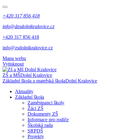
+420 317 856 418
info@dzsdolnikralovice.cz
+420 317 856 418
info@zsdolnikralovice.cz
Mapa webu
Vytisknout
ZŠ a MŠ
Dolní Kralovice
Základní škola a mateřská škola
Dolní Kralovice
Aktuality
Základní škola
Zaměstnanci školy
Žáci ZŠ
Dokumenty ZŠ
Informace pro rodiče
Školská rada
SRPDŠ
Projekty