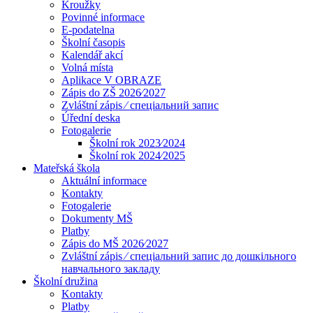
Kroužky
Povinné informace
E-podatelna
Školní časopis
Kalendář akcí
Volná místa
Aplikace V OBRAZE
Zápis do ZŠ 2026⁄2027
Zvláštní zápis ⁄ спеціальний запис
Úřední deska
Fotogalerie
Školní rok 2023⁄2024
Školní rok 2024⁄2025
Mateřská škola
Aktuální informace
Kontakty
Fotogalerie
Dokumenty MŠ
Platby
Zápis do MŠ 2026⁄2027
Zvláštní zápis ⁄ спеціальний запис до дошкільного
навчального закладу
Školní družina
Kontakty
Platby