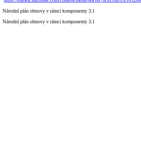
https://mubea.staffbase.com/content/menu/60c067bca11d635f10320
Národní plán obnovy v rámci komponenty 3.1
Národní plán obnovy v rámci komponenty 3.1