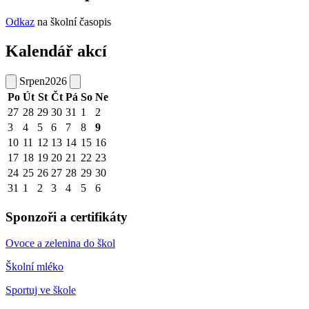
Odkaz
na školní časopis
Kalendář akcí
Srpen
2026
Po
Út
St
Čt
Pá
So
Ne
27
28
29
30
31
1
2
3
4
5
6
7
8
9
10
11
12
13
14
15
16
17
18
19
20
21
22
23
24
25
26
27
28
29
30
31
1
2
3
4
5
6
Sponzoři a certifikáty
Ovoce a zelenina do škol
Školní mléko
Sportuj ve škole