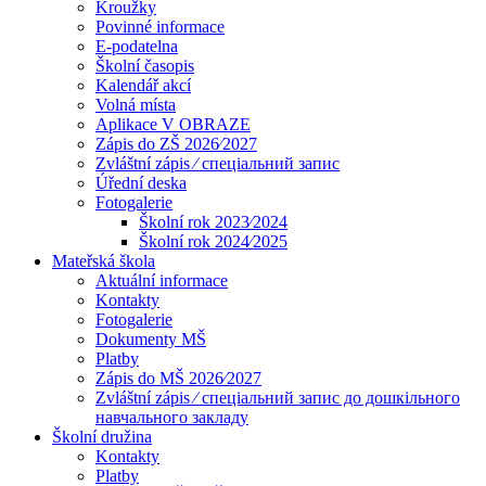
Kroužky
Povinné informace
E-podatelna
Školní časopis
Kalendář akcí
Volná místa
Aplikace V OBRAZE
Zápis do ZŠ 2026⁄2027
Zvláštní zápis ⁄ спеціальний запис
Úřední deska
Fotogalerie
Školní rok 2023⁄2024
Školní rok 2024⁄2025
Mateřská škola
Aktuální informace
Kontakty
Fotogalerie
Dokumenty MŠ
Platby
Zápis do MŠ 2026⁄2027
Zvláštní zápis ⁄ спеціальний запис до дошкільного
навчального закладу
Školní družina
Kontakty
Platby