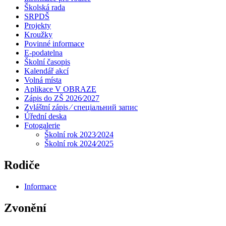
Školská rada
SRPDŠ
Projekty
Kroužky
Povinné informace
E-podatelna
Školní časopis
Kalendář akcí
Volná místa
Aplikace V OBRAZE
Zápis do ZŠ 2026⁄2027
Zvláštní zápis ⁄ спеціальний запис
Úřední deska
Fotogalerie
Školní rok 2023⁄2024
Školní rok 2024⁄2025
Rodiče
Informace
Zvonění