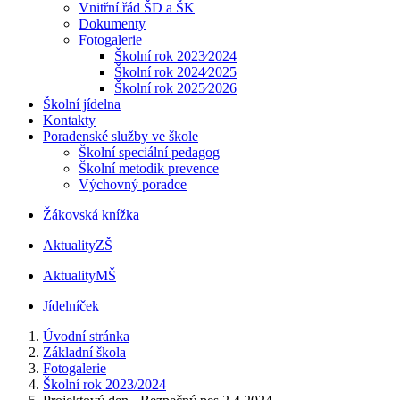
Vnitřní řád ŠD a ŠK
Dokumenty
Fotogalerie
Školní rok 2023⁄2024
Školní rok 2024⁄2025
Školní rok 2025⁄2026
Školní jídelna
Kontakty
Poradenské služby ve škole
Školní speciální pedagog
Školní metodik prevence
Výchovný poradce
Žákovská knížka
Aktuality
ZŠ
Aktuality
MŠ
Jídelníček
Úvodní stránka
Základní škola
Fotogalerie
Školní rok 2023/2024