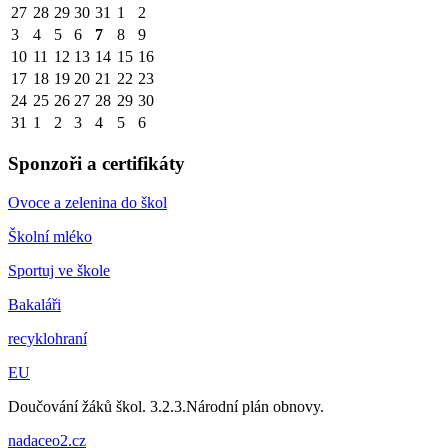
27
28
29
30
31
1
2
3
4
5
6
7
8
9
10
11
12
13
14
15
16
17
18
19
20
21
22
23
24
25
26
27
28
29
30
31
1
2
3
4
5
6
Sponzoři a certifikáty
Ovoce a zelenina do škol
Školní mléko
Sportuj ve škole
Bakaláři
recyklohraní
EU
Doučování žáků škol. 3.2.3.Národní plán obnovy.
nadaceo2.cz