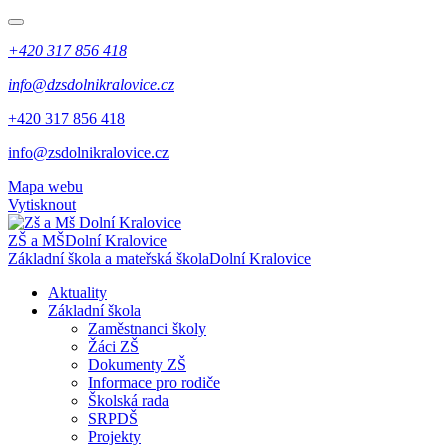
+420 317 856 418
info@dzsdolnikralovice.cz
+420 317 856 418
info@zsdolnikralovice.cz
Mapa webu
Vytisknout
ZŠ a MŠ
Dolní Kralovice
Základní škola a mateřská škola
Dolní Kralovice
Aktuality
Základní škola
Zaměstnanci školy
Žáci ZŠ
Dokumenty ZŠ
Informace pro rodiče
Školská rada
SRPDŠ
Projekty